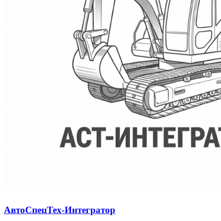
АвтоСпецТех-Интегратор